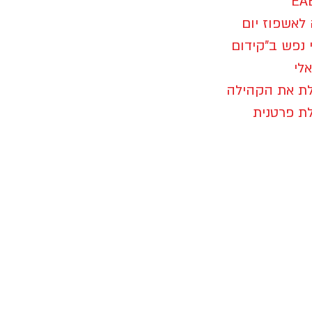
EABP-Europe
טיקום במחלקה לאשפוז יום
י נפש ב"קידום
לי
ידמן.מנהלת את הקהילה
לת פרטנית