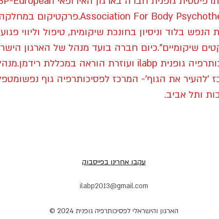
פסיכותרפיסטית גופנית חברה בארגון האירופאי an
Association For Body Psychotherapy.פרק
 הנפש בלוד וניסיון בחונכת שיקומית, טיפול וליווי פגוע
קטים שיקומיים".כיום חברה בועד מנהל של הארגון הישרא
לפסיכותרפיה גופנית ilabp ועוזרת הוראה במכללת ר
ז 'להעיר את הגוף'- המרכז לפסיכותרפיה גוף נפשומטפ
ות ותל אביב.
עקבו אחרינו בפייסבוק
ilabp2013@gmail.com
הארגון והישראלי לפסיכותרפיה גופנית 2024 ©