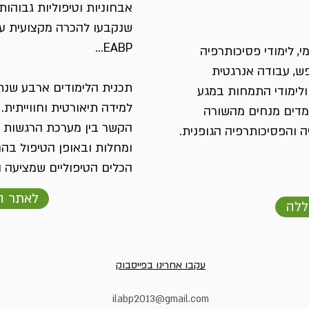
אבחוניות וטיפוליות גבוהו
שנקבעו להכרה מקצועית ע"י
EABP...
, לימודי פסיכותרפיה
נפש, עבודה אנרגטית
תכנית הלימודים ארבע שנת
ולימודי התמחות במגע
למידה תיאורטית וחווייתי
מלמדים מנחים מהשורה
הקשר בין מערכת הרגשות ה
והפסיכותרפיה הגופנית.
ומחלות ובאופן הטיפול בה
הכלים הטיפוליים שמציעה הפ
לאתר ה
ללה
עקבו אחרינו בפייסבוק
ilabp2013@gmail.com