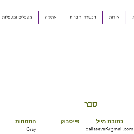
אודות
הכשרה וחברות
אתיקה
מטפלים ומטפלות
סבר
כתובת מייל
פייסבוק
התמחות
daliasever@gmail.com
Gray