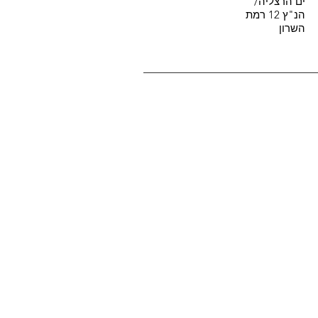
ים הרצליה/
הנ"ץ 12 רמת
השרון