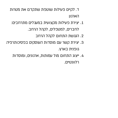
ד. לקיים פעילות שוטפת שתקדם את מטרות
הארגון
יצירת פעילות מקצועית במעגלים מתרחבים:
לחברים, למטפלים, לקהל הרחב.
הנגשת התחום לקהל הרחב
יצירת קשר עם מוסדות העוסקים בפסיכותרפיה
גופנית בארץ.
ייצוג התחום מול עמותות, ארגונים, ומוסדות
רלוונטיים.
ה. לתמוך בחברים ולטפל בצרכים שלהם מול
הארגון.
ו. לייצג את ה- EABP בארץ בהיבטי
התנהלות הארגון ברוח ה EABP
קידום המטרות המשותפות לכלל הארגונים
המקומיים וחברי ה- EABP