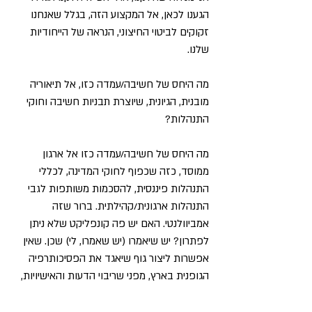
הגענו לכאן, אל המקצוע הזה, בגלל שאנחנו
זקוקים לביטוי החיצוני, הנראה של הייחודיות
שלנו.
מה היחס של חשיבה/עמדה כזו, אל תיאוריה
מובנית, הגיונית, שיוצרת תבניות חשיבה וחוקי
התנהלות?
מה היחס של חשיבה/עמדה כזו אל ארגון
ממוסד, כזה שכפוף לחוקי המדינה, לכללי
התנהלות פיננסית, להסכמות משותפות לגבי
התנהלות ארגונית/קהילתית. ברור שזה
אמביוולנטי. האם יש פה קונפליקט שלא ניתן
לפתרון? יש שיאמרו (יש שאמרו, לי) שכן. שאין
אפשרות ליצור גוף שיאגד את הפסיכותרפיה
הגופנית בארץ, מפני שריבוי הדעות והאישיויות,
שלא לומר האגו'ים, לא יאפשר לגוף כזה להיות
קוהרנטי מספיק כדי לנוע קדימה כגוף.