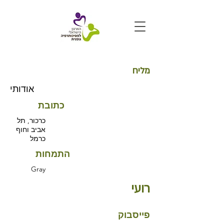
מליח
אודותי
כתובת
כרכור, תל
אביב וחוף
כרמל
התמחות
Gray
רועי
פייסבוק