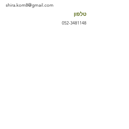
shira.kom8@gmail.com
טלפון
052-3481148
עקבו אחרינו בפייסבוק