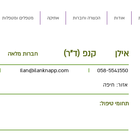
אודות
הכשרה וחברות
אתיקה
מטפלים ומטפלות
אילן
קנפ (ד"ר)
חברות מלאה
Ilan@ilanknapp.com
058-5541550
אזור:
חיפה
תחומי טיפול: