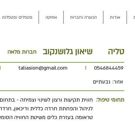
אודות
הכשרה וחברות
אתיקה
מטפלים ומטפלות
טליה
שיאון גלושנקוב
חברות מלאה
taliasion@gmail.com
0546844459
אזור:
גבעתיים
תחומי טיפול:
חווית תקיעות ורצון לשינוי וצמיחה - בתחום
לניהול והפחתת חרדה כללית ודיכאון, חרד
טראומה בעזרת כלים משיטת החוויה הסומטית (SE)מיידנפולנס ו