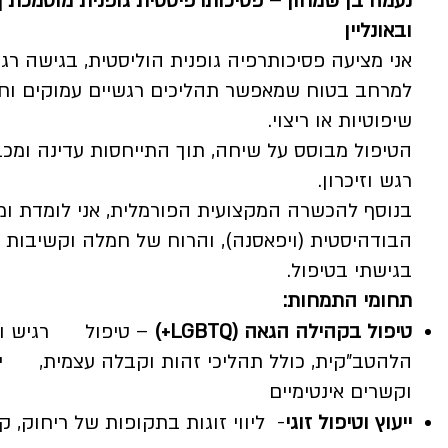
נעמה בן שמחון – פסיכותרפיסטית גופנית מוסמכת |
ובאונליין
אני מציעה פסיכותרפיה גופנית הוליסטית, בגישה רגי
למרחב בטוח שמאפשר תהליכים רגשיים עמוקים וחיב
שיפוטיות או ריצוי.
הטיפול מבוסס על שיחה, תוך התייחסות עדינה ומכב
רגש וזיכרון.
בנוסף להכשרה המקצועית הפורמלית, אני לומדת ו
הבודהיסטית (ויפאסנה), והרוח של חמלה וקשיבות (מ
בגישתי בטיפול.
תחומי התמחות:
טיפול בקהילה הגאה (LGBTQ+)
– טיפול רגיש ומ
הלהטב"קית, כולל תהליכי זהות וקבלה עצמית, יציא
וקשרים אינטימיים
ייעוץ וטיפול זוגי
- ליווי זוגות בתקופות של ריחוק