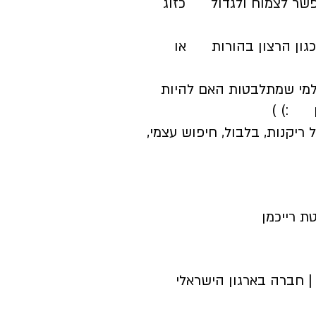
אפשר לצמוח ולגדול כזוג
כגון הרצון בהורות או
 שמתלבטות האם להיות
ן :) )
נות, בלבול, חיפוש עצמי,
ת רייכמן
חברה בארגון האירופאי לפסיכותרפיה גופנית EABP | חברה בארגון הישראלי