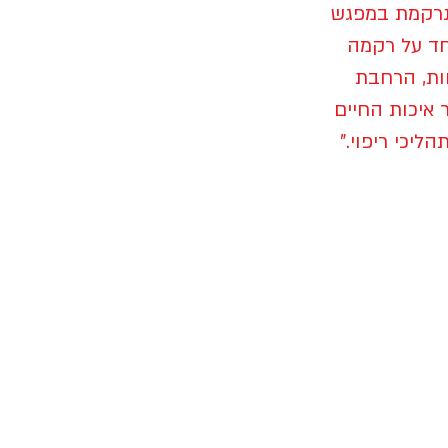
הנרקמת במפגש
חד על רקמה
ות, הרחבת
 איכות החיים
ליכי ריפוי."