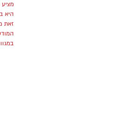
מציע 
היא ב
זאת מ
המודע
במגוון