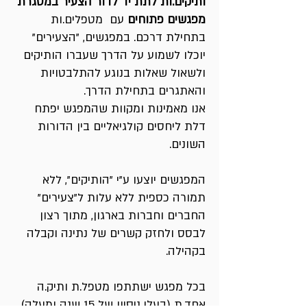
ותיקים.ות לתת יד לדור הצעיר במסגרת
מפגשים פתוחים
עם מטפלים.ות
בתחילת דרכם. במפגשים, "הצעירים"
יוכלו לשמוע על הדרך שעברו הותיקים
ולשאול שאלות בנוגע להתלבטויות
והאתגרים בתחילת הדרך.
אנו מאמינות ומקוות שהמפגש יפתח
דלת ליחסים קולגיאליים בין הדורות
השונים.
המפגשים יוצעו ע"י "הותיקים", ללא
תמורה כספית ללא עלות ל"צעירים"
החברים וחברות בארגון, מתוך רצון
לבסס ולחזק קשרים של נתינה וקבלה
בקהילה.
בכל מפגש ישתתפו מטפל.ת ותיק.ה
אחד.ת (בעלי ניסיון של 15 שנה ומעלה),