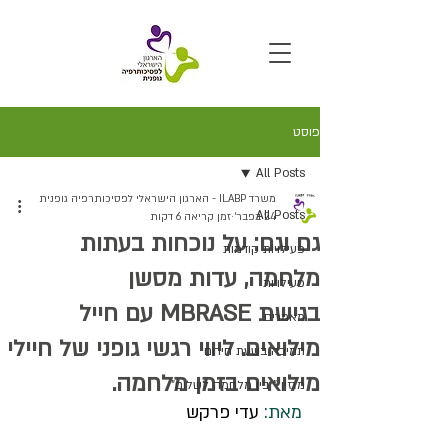
פוסט
All Posts
משרד ILABP - הארגון הישראלי לפסיכותרפיה גופנית
All Posts
24 בפבר׳
זמן קריאה 6 דקות
גם וגם: על נוכחות בעתות
פעילויות קודמות
מלחמה, עדות מסשן
פעילויות
בגישת MBRASE עם חייל
מאמרים
מילואים. ליווי רגשי גופני של חיילי
תמיכה בשעת חירום
מילואים בזמן מלחמה.
מגזין " בין מלחמה לשלום"
מאת:
 עדי פרקש