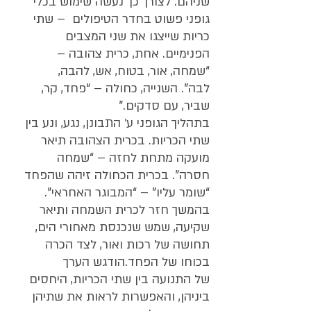
שניהם. לצורך כך נעשה שימוש בכלי 
גופני פשוט בחדר הטיפולים  – שתי 
כריות שייצגו את שני המצבים 
הפנימיים. אחת, כרית צהובה – 
“שמחה, אור, בטוח, אש, להבה, 
לבה”. השנייה, כחולה – “פחד, קר, 
שביר, עם סדקים.”
בתהליך הגופני ע׳ התבונן, נגע, ונע בין 
שתי הכריות. בכרית הצהובה תיאר 
מועקה מתחת לחזה – “שמחה 
חסרה”. בכרית הכחולה זיהה שהפחד 
“שומר עליו” – “המבוגר האחראי”.
בהמשך חזר לכרית השמחה ותיאר 
שקיעה, שמש שנכנסת מאחורי הים, 
תחושה של רכות ואור, לצד הכרה 
בכוחו של הפחד.הודגש הערך 
של התנועה בין שתי הכריות, היחסים 
ביניהן, והאפשרות לראות את שתיהן 