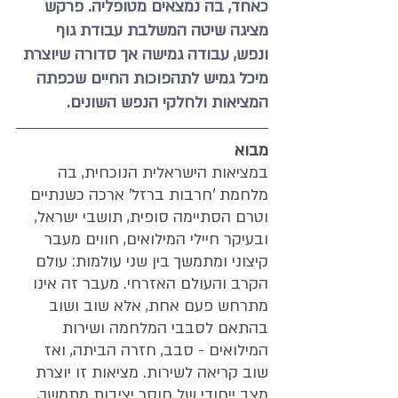
כאחד, בה נמצאים מטופליה. פרקש 
מציגה שיטה המשלבת עבודת גוף 
ונפש, עבודה גמישה אך סדורה שיוצרת 
מיכל גמיש לתהפוכות החיים שכפתה 
המציאות ולחלקי הנפש השונים.
מבוא
במציאות הישראלית הנוכחית, בה 
מלחמת 'חרבות ברזל' ארכה כשנתיים 
וטרם הסתיימה סופית, תושבי ישראל, 
ובעיקר חיילי המילואים, חווים מעבר 
קיצוני ומתמשך בין שני עולמות: עולם 
הקרב והעולם האזרחי. מעבר זה אינו 
מתרחש פעם אחת, אלא שוב ושוב 
בהתאם לסבבי המלחמה ושירות 
המילואים - סבב, חזרה הביתה, ואז 
שוב קריאה לשירות. מציאות זו יוצרת 
מצב ייחודי של חוסר יציבות מתמשך, 