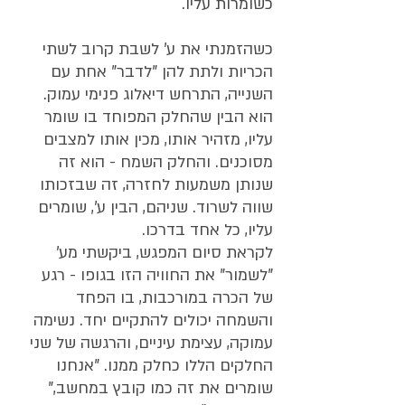
כשומרות עליו.
כשהזמנתי את ע' לשבת קרוב לשתי 
הכריות ולתת להן "לדבר" אחת עם 
השנייה, התרחש דיאלוג פנימי עמוק. 
הוא הבין שהחלק המפוחד בו שומר 
עליו, מזהיר אותו, מכין אותו למצבים 
מסוכנים. והחלק השמח - הוא זה 
שנותן משמעות לחזרה, זה שבזכותו 
שווה לשרוד. שניהם, הבין ע', שומרים 
עליו, כל אחד בדרכו.
לקראת סיום המפגש, ביקשתי מע' 
"לשמור" את החוויה הזו בגופו - רגע 
של הכרה במורכבות, בו הפחד 
והשמחה יכולים להתקיים יחד. נשימה 
עמוקה, עצימת עיניים, והרגשה של שני 
החלקים הללו כחלק ממנו. "אנחנו 
שומרים את זה כמו קובץ במחשב," 