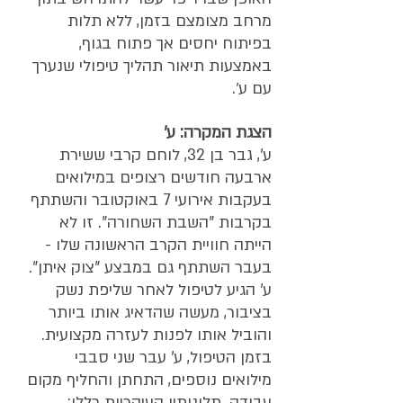
מרחב מצומצם בזמן, ללא תלות 
בפיתוח יחסים אך פתוח בגוף, 
באמצעות תיאור תהליך טיפולי שנערך 
עם ע׳.
הצגת המקרה: ע'
ע', גבר בן 32, לוחם קרבי ששירת 
ארבעה חודשים רצופים במילואים 
בעקבות אירועי 7 באוקטובר והשתתף 
בקרבות "השבת השחורה". זו לא 
הייתה חוויית הקרב הראשונה שלו - 
בעבר השתתף גם במבצע "צוק איתן". 
ע' הגיע לטיפול לאחר שליפת נשק 
בציבור, מעשה שהדאיג אותו ביותר 
והוביל אותו לפנות לעזרה מקצועית.
בזמן הטיפול, ע' עבר שני סבבי 
מילואים נוספים, התחתן והחליף מקום 
עבודה. תלונותיו העיקריות כללו: 