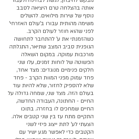
מבקש להיבחן, לגשת לבחינה ולעבור 
אותה בהצלחה טרם היציאה לסבב 
נוסף של שירות מילואים. להשלים 
משימה מהותית עבורו ב'עולם האזרחי' 
לפני שהוא חוזר לעולם הקרב.   
כשהזמנתי את ע' להתחבר לתחושה 
הגופנית סביב המצב שתיאר, התגלתה 
מורכבות עמוקה. במקום השאלה 
הפשוטה של לוחות זמנים, עלו שני 
חלקים פנימיים מנוגדים: מצד אחד, 
פחד עמוק מפני המוות הקרב - פחד 
שלא להספיק לחזור, שלא להיות עוד 
בעולם הזה. מצד שני, שמחה גדולה על 
החיים - החתונה, העבודה החדשה, 
החיים שמחכים לו בחזרה. בתוכו 
התקיים מתח עז בין שני קטבים אלה.
הצעתי לע' לתת ייצוג פיזי לשני 
הקטבים כדי לאפשר מגע ישיר עם 