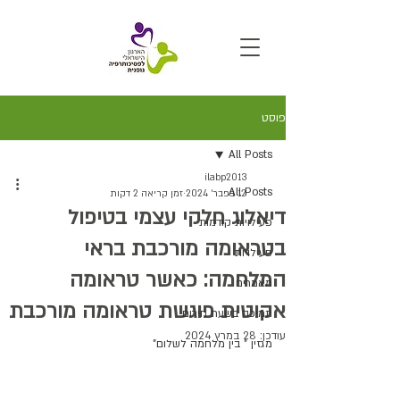
פוסט
All Posts
ilabp2013
All Posts
12 בפבר׳ 2024
זמן קריאה 2 דקות
דיאלוג חלקי עצמי בטיפול
פעילויות קודמות
בטראומה מורכבת בראי
פעילויות
המלחמה: כאשר טראומה
מאמרים
אקוטית פוגשת טראומה מורכבת
תמיכה בשעת חירום
עודכן:
28 במרץ 2024
מגזין " בין מלחמה לשלום"