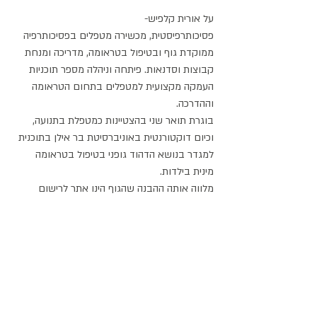
על אורית קלפיש-
פסיכותרפיסטית, מכשירה מטפלים בפסיכותרפיה 
ממוקדת גוף ובטיפול בטראומה, מדריכה ומנחת 
קבוצות וסדנאות. פיתחה וניהלה מספר תוכניות 
העמקה מקצועית למטפלים בתחום הטראומה 
וההדרכה.
בוגרת תואר שני בהצטיינות כמטפלת בתנועה, 
וכיום דוקטורנטית באוניברסיטת בר אילן בתוכנית 
למגדר בנושא הדהוד גופני בטיפול בטראומה 
מינית בילדות.
מלווה אותה ההבנה שהגוף הינו אתר לרישום 
חוויות התפתחותיות, כמו גם מנוף למשאבים, 
לשינוי ולתיקון דרך הקשר עם המטפל כמו גם 
הדיאלוג התוך והבין אישי להשכנת
שלום בין “חלקי עצמי”.
מפתחת ערכת קלפי ״שביל הזהב״ לכינון דיאלוג 
זה.
ממייסדות הארגון הישראלי לפסיכותרפיה גופנית.