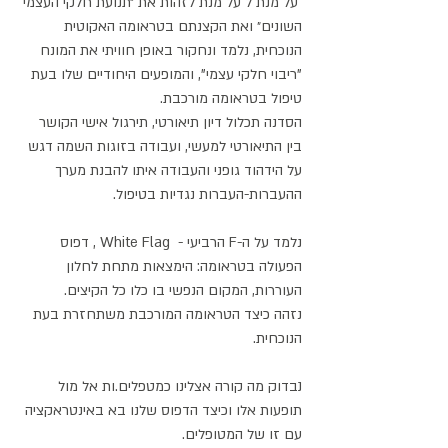
 על מנת ל על מנת לזהות את ״תנועת חלקי העצמי 
השונים״ ואת הקצנתם בטראומה האקוטית 
הנוכחית, נלמד ונחקור באופן חוויתי את המונח 
"ריבוי חלקי עצמי", והמופעים היחודיים שלו בעת 
טיפול בטראומה מורכבת.
הסדנה תכלול דיון תיאורטי, תירגול אישי הקושר 
בין התיאורטי למעשי, ועבודה בזוגות השמה דגש 
על הידהוד גופני והעבודה איתו להבנת מערך 
ההעברות-העברות נגדיות בטיפול.
נלמד על ה-F הרביעי -  White Flag , דפוס 
הפעולה בטראומה: הימצאות מתחת לחלון 
העוררות, המקום הנפשי בו כלו כל הקיצים.
נזהה כיצד הטראומה המורכבת משתחזרת בעת 
הנוכחית.
נבדוק מה קורה אצלינו כמטפלים.ות אל מול 
תופעות אלו וכיצד הדפוס שלנו בא באינטראקציה 
עם זו של המטופלים.