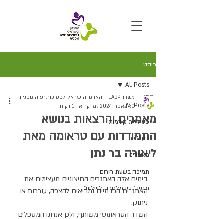
פוסט
All Posts
משרד ILABP - הארגון הישראלי לפסיכותרפיה גופנית
All Posts
30 באפר׳ 2024
זמן קריאה 1 דקות
מאמרים והרצאות בנושא
פעילויות קודמות
התמודדות עם טראומה מאת
פעילויות
ליאורה בר נתן
מאמרים
תמיכה בשעת חירום
בימים אלה האתגרים החיצוניים מעצימים את 
מגזין " בין מלחמה לשלום"
האתגרים הפנימיים ומביאים להצפה, עוררות או 
ניתוק. 
השדה הטראומטי משותף, ולכן אנחנו המטפלים 