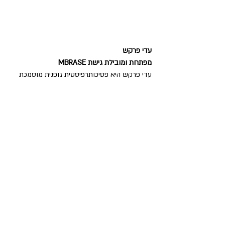
עדי פרקש
מפתחת ומובילת גישת MBRASE 
עדי פרקש היא פסיכותרפיסטית גופנית מוסמכת 
(ביו־סינתזה), מדריכה ומייסדת גישת MBRASE – 
Mind-Body Recovery & Somatic Empathy. 
עדי מביאה עימה שילוב ייחודי של ניסיון קליני, 
הבנה מערכתית ויכולת לפתח מודלים טיפוליים 
חדשניים בעולם השיקום הרגשי־גופני. חברה 
באיגוד הישראלי (ILABP) והאירופאי (EABP) 
לפסיכותרפיה גופנית.
פעילויות