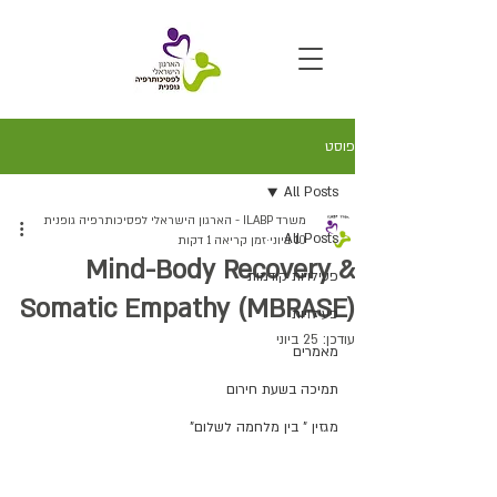
פוסט
All Posts
משרד ILABP - הארגון הישראלי לפסיכותרפיה גופנית
All Posts
10 ביוני
זמן קריאה 1 דקות
Mind-Body Recovery &
פעילויות קודמות
Somatic Empathy (MBRASE)
פעילויות
עודכן:
25 ביוני
מאמרים
תמיכה בשעת חירום
מגזין " בין מלחמה לשלום"