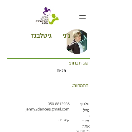
ג'ני
גיטלבנד
סוג חברות:
מלאה
התמחות:
טלפון:
050-8813936
jenny2dance@gmail.com
מייל
:
קיסריה
אזור:
אתר:
פייסבוק: