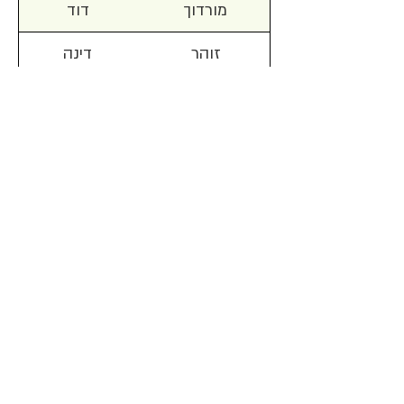
מורדוך
דוד
זוהר
דינה
מרקוס
דינה
סבר
דליה
קיסרי
דנה
שחם
הוד
בר
חגית
מונדר
חן
אבינר
טל
אלון מן
טל