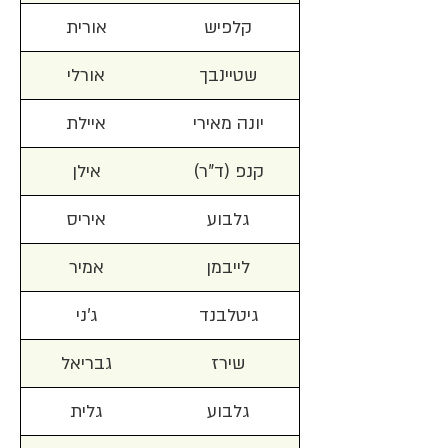
קלפיש
אורית
שטיינבך
אורלי
יונה מאירי
איילת
קנפ (ד"ר)
אילן
גלבוע
איריס
לייבמן
אמיר
גיטלבנד
ג'ני
שירז
גבריאל
גלבוע
גלית