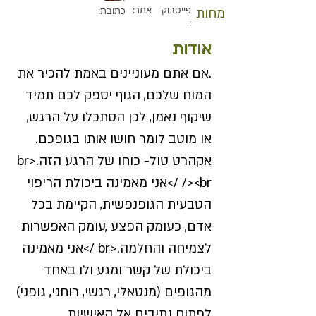
פייסבוק
אתר:
כתובת:
התמחות
:
אודות
.אם אתם מעוניינים באמת להכיר את
המוח שלכם, הגוף יספק לכם תמיד
שיקוף נאמן, לכן הסתכלו על הרגש,
או מוטב לומר חושו אותו בגופכם.
אקהרט טול- כוחו של הרגע הזה.<br
/><br />אני מאמינה ביכולת הריפוי
הטבעית הגופנפשית, הקיימת בכל
אדם, כעומק הפצע ,עומק האפשרות
לצמיחה והחלמה.<br />אני מאמינה
ביכולת של קשר ומגע ולו באחד
מהגופים (מנטאלי, רגשי, רוחני, גופני)
לפתוח נתיבים אל האישיות