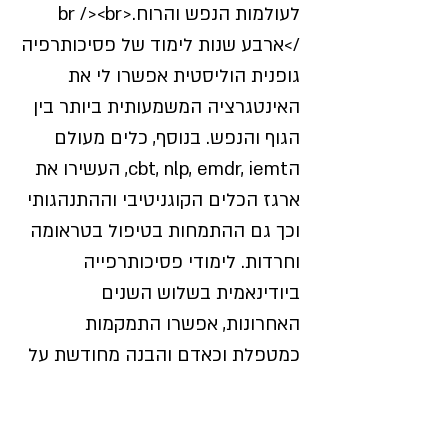
לעולמות הנפש והרוח.<br /><br
/>ארבע שנות לימוד של פסיכותרפיה
גופנית הוליסטית אפשרו לי את
האינטגרציה המשמעותית ביותר בין
הגוף והנפש. בנוסף, כלים מעולם
הcbt, nlp, emdr, iemt, העשירו את
ארגז הכלים הקוגניטיבי וההתנהגותי
וכך גם ההתמחות בטיפול בטראומה
וחרדות. לימודי פסיכותרפייה
ביודינאמית בשלוש השנים
האחרונות, אפשרו התמקמות
כמטפלת וכאדם והבנה מחודשת על
השפעת הביו-לוגיה, על הדינאמיקה
של הנפש ולהפך. הטיפול עצמו