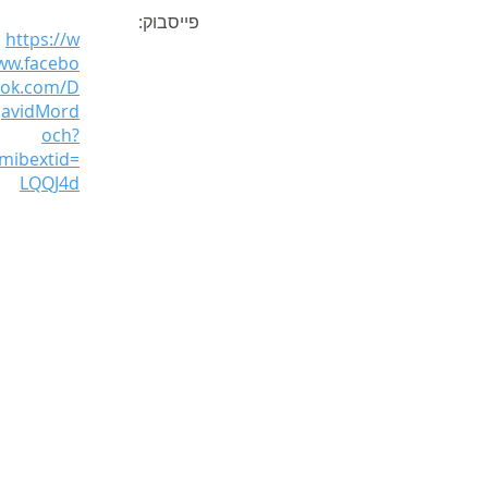
פייסבוק:
https://w
ww.facebo
ok.com/D
avidMord
och?
mibextid=
LQQJ4d