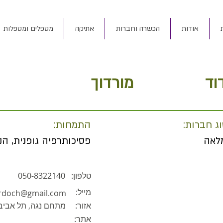
אודות
הכשרה וחברות
אתיקה
מטפלים ומטפלות
וד
מורדוך
ג חברות:
התמחות:
לאה
פסיכותרפיה גופנית, הנ
טלפון:
050-8322140
מייל:
rdoch@gmail.com
אזור:
מתחם נגה, תל אביב
אתר: