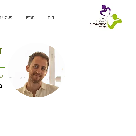
בית
מגזין
פעילויות
ד
סו
מ