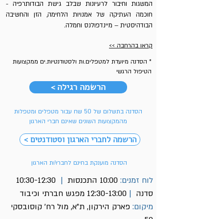
המשגות וחיבור לרעיונות שבלב גישת הבודותרפיה -
חוכמה העתיקה של אמנויות הלחימה, הזן והחשיבה
הבודהיסטית – מיינדפולנס וחמלה.
קראו בהרחבה >>
* הסדנה מיועדת למטפלים.ות ול
סטודנטיות.ים ממקצועות
הטיפול הרגשי
< הרשמה רגילה
הסדנה בתשלום של 50 שח עבור מטפלים ומטפלות
מהמקצועות השונים שאינם חברי הארגון
< הרשמה לחברי הארגון וסטודנטים
הסדנה מוענקת בחינם לחברי\ות הארגון
לוח זמנים:
10:00 התכנסות
|
10:30-12:30
סדנה
|
12:30-13:00 מפגש חברתי וכיבוד
מיקום:
פארק הירקון, ת"א, מול רח' קוסובסקי