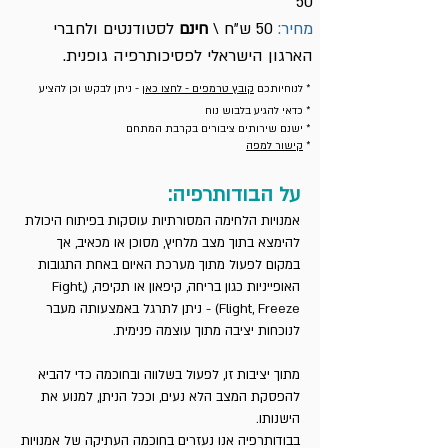
50
מחיר:
50 ש"ח \
חינם
לסטודנטים ולחברי
הארגון הישראלי לפסיכותרפיה גופנית.
* לנוחיותכם
קובץ טרמפים - לחצו כאן
- ניתן לבקש וכן להציע
* כדאי להגיע בלבוש נוח
* ישנם שירותים ציבורים בקרבת המתחם
*
קישור למפה
על הבודותרפיה:
אמנויות הלחימה המסורתיות עוסקות בפיתוח היכולת
להימצא בתוך מצב מלחיץ, מסוכן או מכאיב, אך
במקום לפעול מתוך מערכת האיום באחת התגובות
האופייניות כגון בריחה, קיפאון או תקיפה, (Fight,
Flight, Freeze) - ניתן לתרגל באמצעותה מעבר
לנוכחות יציבה מתוך עוצמה פנימית.
מתוך יציבות זו, לפעול בשלווה ובחוכמה כדי להביא
להפסקת המצב הלא נעים, וככל הניתן, למנוע את
הישנותו.
בבודותרפיה אנו נעזרים בחוכמה העתיקה של אמנויות