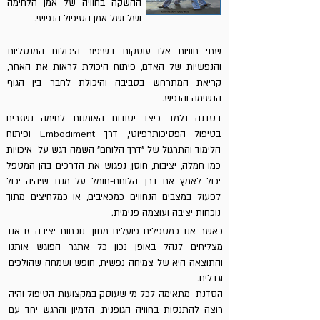
ההשקה בחוויה של אמן הלחימה
ושל ושל אמן הטיפול הנפשי.
שתי חוויות אלו עוסקות בשיפור היכולות המנטליות
והנפשיות של האדם, פיתוח היכולת לראות את האחר,
קריאת המתרחש בסביבה והיכולת לחבר בין הגוף
הנשימה והנפש.
בסדנה נלמד כיצד יסודות האומנות לחימה נשזרים
בטיפול הפסיכותרפיוטי, דרך Embodiment ופיתוח
הלימוד והתרגול של "דרך הלוחם" השמה דגש על איכויות
כמו חמלה, יציבות, חוסן, נפגוש את הדרכים בהן המטפל
יכול לאמץ את דרך הלוחם-חומל על מנת שיהיה יכול
לפעול במצבים הנחווים כמכאיבים, או כמלחיצים מתוך
נוכחות יציבה ועוצמה פנימית.
כאשר אנו כמטפלים פועלים מתוך נוכחות יציבה זו אנו
מצליחים לנהל באופן נכון כל אתגר הפוגש אותנו
והתוצאה היא של צמיחה נפשית, חופש ושמחה שהולכים
וגדלים.
הסדנת מתאימה לכל מי שעוסק במקצועות הטיפול והיה
רוצה להתנסות בחוויה הגופנית, הדמיון והרגש יחד עם