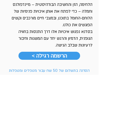
הלחימה, הזן והחשיבה הבודהיסטית – מיינדפולנס
וחמלה – כדי לפתח את אותן איכויות פנימיות של
הלוחם-החומל בתוכנו, ובמצבי חיים מורכבים וקשים
הפוגשים את כולנו.
בסדנא נפגוש איכויות אלו דרך התנסות בחוויה
הגופנית, הדמיון והרגש יחד עם המשגות וחיבור
לרעיונות שבלב הגישה.
< הרשמה רגילה
הסדנה בתשלום של 50 שח עבור מטפלים ומטפלות
מהמקצועות השונים שאינם חברי הארגון
< הרשמה לחברי הארגון וסטודנטים
הסדנה מוענקת בחינם לחברי\ות הארגון
על גבו וייס: