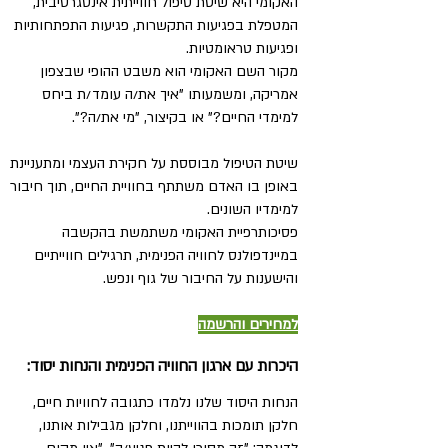
האקומי היא שיטת טיפול חווייתית אינטגרטיבית,
המטפלת בפגיעות התקשרות, פגיעות התפתחותיות
ופגיעות טראומטיות.
מקור השם האקומי הוא משבט ההופי שבצפון
אמריקה, ומשמעותו "איך את/ה עומד/ת ביחס
למימדי החיים?" או בקיצור, "מי את/ה?".
שיטת הטיפול מבוססת על חקירת העצמי ומתעניינת
באופן בו האדם משתתף בחוויית החיים, תוך חיבור
למימדיו השונים.
פסיכותרפיית האקומי משתמשת בהקשבה
במיינדפולנס לחוויה הפנימית, תרגילים חווייתיים
והישענות על החיבור של גוף ונפש.
למחירים והרשמה
היכרות עם ארגון החוויה הפנימית והנחות יסוד:
הנחות היסוד שלנו נלמדו כתגובה לחוויות חיים,
חלקן תומכות בהווייתנו, וחלקן מגבילות אותנו,