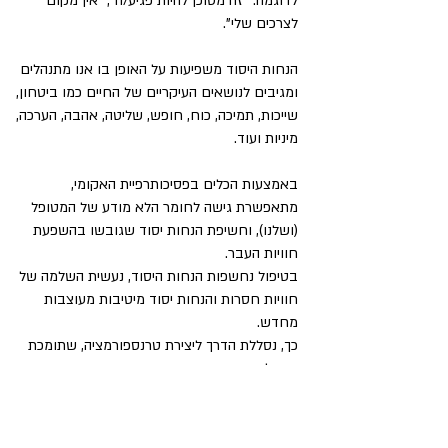
לדוגמה: "זה מסוכן להיות פגיע/ה", "אין מקום
לצרכים שלי".
הנחות היסוד משפיעות על האופן בו אנו מתנהלים
ומגיבים לנושאים העיקריים של החיים כמו ביטחון,
שייכות, תמיכה, כוח, חופש, שליטה, אהבה, הערכה,
מיניות ועוד.
באמצעות הכלים בפסיכותרפיית האקומי,
מתאפשרת גישה לחומר הלא מודע של המטופל
(ושלנו), וחשיפת הנחות יסוד שגובשו בהשפעת
חוויות העבר.
בטיפול נחשפות הנחות היסוד, נעשית השלמה של
חוויות חסרות והנחות יסוד מיטיבות מעוצבות
מחדש.
כך, נסללת הדרך ליצירת טרנספורמציה, שתומכת
בגדילה ובהתפתחות.